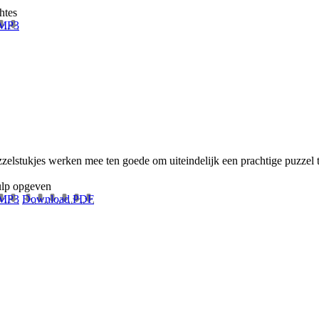
htes
 MP3
uzzelstukjes werken mee ten goede om uiteindelijk een prachtige puzzel
lp
opgeven
 MP3
Download PDF