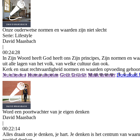
Onze ouderwetse normen en waarden zijn niet slecht
Serie: Lifestyle
David Maasbach
|
00:24:28
In Zijn Woord heeft God heeft ons Zijn principes, Zijn normen en w
uit alle lagen van het volk, van welke cultuur dan ook.
Kerk en staat
rechtvaardigheid
normen en waarden
opvoeding
gehoo
Nu afspelen
Hierna afspelen
Geen favoriet
Maak favoriet
Download
Word een poortwachter van je eigen denken
David Maasbach
|
00:22:14
Alles draait om je denken, je hart. Je denken is het centrum van waa
positief denken.