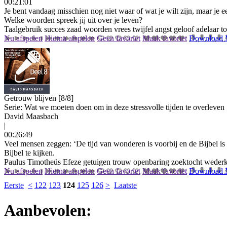
00:21:01
Je bent vandaag misschien nog niet waar of wat je wilt zijn, maar je 
Welke woorden spreek jij uit over je leven?
Taalgebruik
succes
zaad
woorden
vrees
twijfel
angst
geloof
adelaar
t
Nu afspelen
Hierna afspelen
Geen favoriet
Maak favoriet
Download
Getrouw blijven [8/8]
Serie: Wat we moeten doen om in deze stressvolle tijden te overleven
David Maasbach
|
00:26:49
Veel mensen zeggen: ‘De tijd van wonderen is voorbij en de Bijbel 
Bijbel te kijken.
Paulus
Timotheüs
Efeze
getuigen
trouw
openbaring
zoektocht
weder
Nu afspelen
Hierna afspelen
Geen favoriet
Maak favoriet
Download
Eerste
<
122
123
124
125
126
>
Laatste
Aanbevolen: