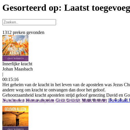
Gesorteerd op: Laatst toegevoe
1312 preken gevonden
Innerlijke kracht
Johan Maasbach
|
00:15:16
Het geheim van de kracht in het leven van de apostelen was Jezus Chri
andere weg om kracht te ontvangen dan door het geloof.
Gehoorzaamheid
kracht
apostelen
strijd
geloof
genezing
David en Gol
Nu afspelen
Hierna afspelen
Geen favoriet
Maak favoriet
Download