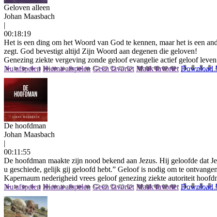
Geloven alleen
Johan Maasbach
|
00:18:19
Het is een ding om het Woord van God te kennen, maar het is een and
zegt. God bevestigt altijd Zijn Woord aan degenen die geloven!
Genezing
ziekte
vergeving
zonde
geloof
evangelie
actief geloof
leven
Nu afspelen
Hierna afspelen
Geen favoriet
Maak favoriet
Download
De hoofdman
Johan Maasbach
|
00:11:55
De hoofdman maakte zijn nood bekend aan Jezus. Hij geloofde dat Jez
u geschiede, gelijk gij geloofd hebt.” Geloof is nodig om te ontvang
Kapernaum
nederigheid
vrees
geloof
genezing
ziekte
autoriteit
hoofd
Nu afspelen
Hierna afspelen
Geen favoriet
Maak favoriet
Download