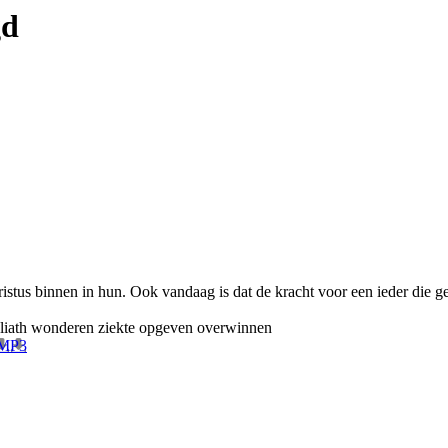
gd
stus binnen in hun. Ook vandaag is dat de kracht voor een ieder die ge
iath
wonderen
ziekte
opgeven
overwinnen
 MP3