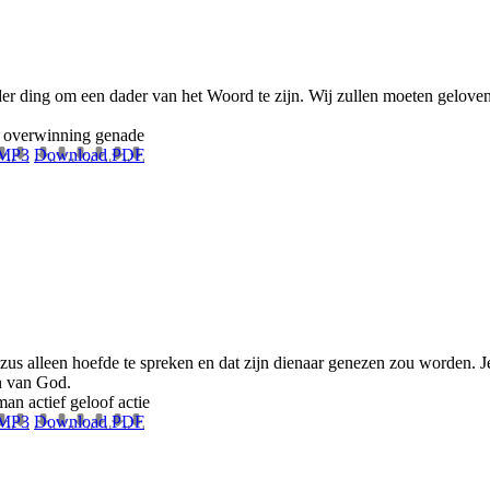
er ding om een dader van het Woord te zijn. Wij zullen moeten geloven
overwinning
genade
 MP3
Download PDF
us alleen hoefde te spreken en dat zijn dienaar genezen zou worden. J
en van God.
man
actief geloof
actie
 MP3
Download PDF