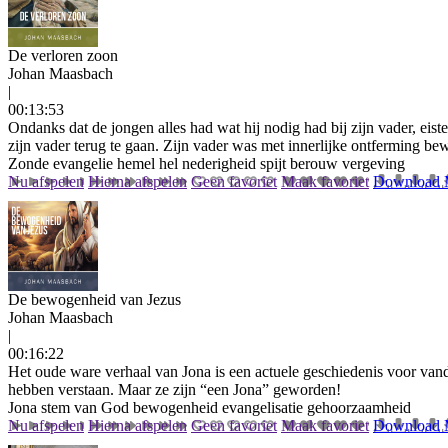
De verloren zoon
Johan Maasbach
|
00:13:53
Ondanks dat de jongen alles had wat hij nodig had bij zijn vader, eiste
zijn vader terug te gaan. Zijn vader was met innerlijke ontferming 
Zonde
evangelie
hemel
hel
nederigheid
spijt
berouw
vergeving
Nu afspelen
Hierna afspelen
Geen favoriet
Maak favoriet
Download
De bewogenheid van Jezus
Johan Maasbach
|
00:16:22
Het oude ware verhaal van Jona is een actuele geschiedenis voor van
hebben verstaan. Maar ze zijn “een Jona” geworden!
Jona
stem van God
bewogenheid
evangelisatie
gehoorzaamheid
Nu afspelen
Hierna afspelen
Geen favoriet
Maak favoriet
Download