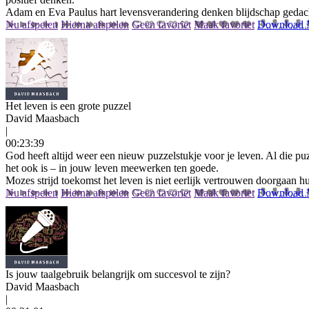
Adam en Eva
Paulus
hart
levensverandering
denken
blijdschap
gedac
Nu afspelen
Hierna afspelen
Geen favoriet
Maak favoriet
Download
Het leven is een grote puzzel
David Maasbach
|
00:23:39
God heeft altijd weer een nieuw puzzelstukje voor je leven. Al die p
het ook is – in jouw leven meewerken ten goede.
Mozes
strijd
toekomst
het leven is niet eerlijk
vertrouwen
doorgaan
hu
Nu afspelen
Hierna afspelen
Geen favoriet
Maak favoriet
Download
Is jouw taalgebruik belangrijk om succesvol te zijn?
David Maasbach
|