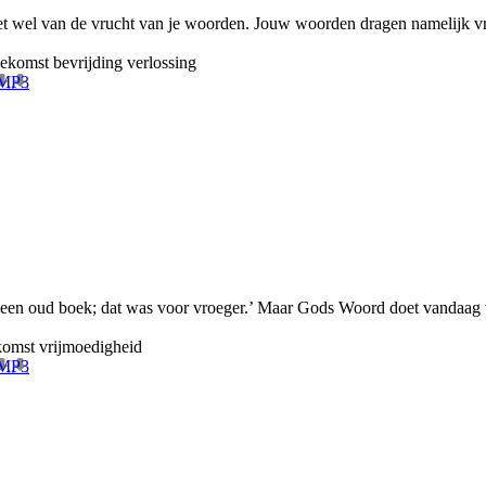
eet wel van de vrucht van je woorden. Jouw woorden dragen namelijk vruch
oekomst
bevrijding
verlossing
 MP3
is een oud boek; dat was voor vroeger.’ Maar Gods Woord doet vandaa
komst
vrijmoedigheid
 MP3